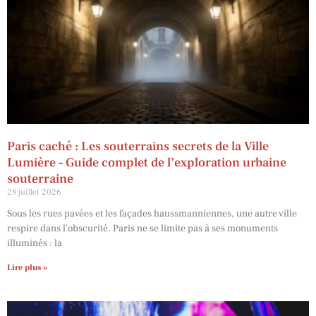
Paris caché : Les souterrains secrets de la Ville
Lumière – Guide complet de l’exploration urbaine
souterraine
28 juillet 2026
Sous les rues pavées et les façades haussmanniennes, une autre ville
respire dans l'obscurité. Paris ne se limite pas à ses monuments
illuminés : la
Lire plus »