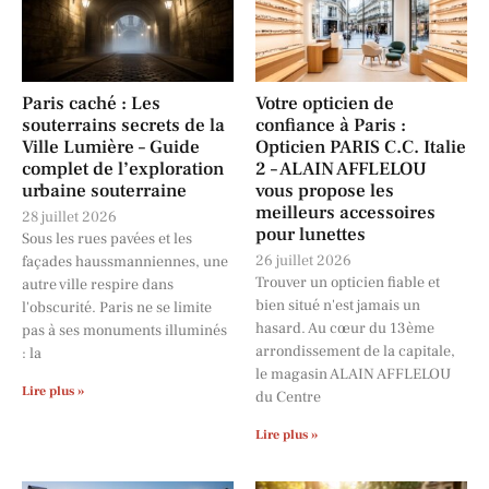
Paris caché : Les
Votre opticien de
souterrains secrets de la
confiance à Paris :
Ville Lumière – Guide
Opticien PARIS C.C. Italie
complet de l’exploration
2 – ALAIN AFFLELOU
urbaine souterraine
vous propose les
meilleurs accessoires
28 juillet 2026
pour lunettes
Sous les rues pavées et les
26 juillet 2026
façades haussmanniennes, une
Trouver un opticien fiable et
autre ville respire dans
bien situé n'est jamais un
l'obscurité. Paris ne se limite
hasard. Au cœur du 13ème
pas à ses monuments illuminés
arrondissement de la capitale,
: la
le magasin ALAIN AFFLELOU
Lire plus »
du Centre
Lire plus »