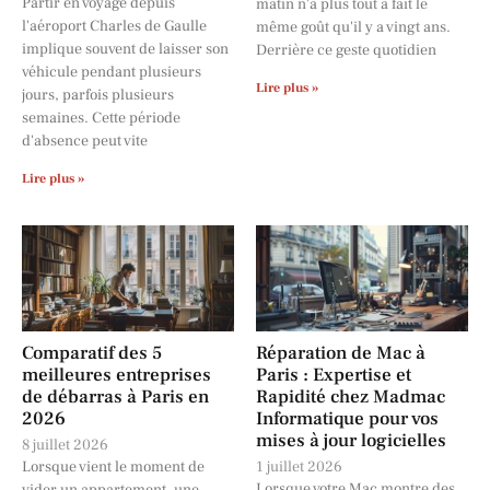
Partir en voyage depuis
matin n'a plus tout à fait le
l'aéroport Charles de Gaulle
même goût qu'il y a vingt ans.
implique souvent de laisser son
Derrière ce geste quotidien
véhicule pendant plusieurs
Lire plus »
jours, parfois plusieurs
semaines. Cette période
d'absence peut vite
Lire plus »
Comparatif des 5
Réparation de Mac à
meilleures entreprises
Paris : Expertise et
de débarras à Paris en
Rapidité chez Madmac
2026
Informatique pour vos
mises à jour logicielles
8 juillet 2026
Lorsque vient le moment de
1 juillet 2026
Lorsque votre Mac montre des