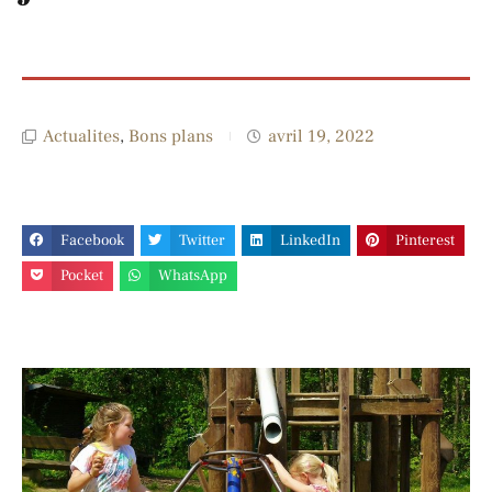
Actualites
,
Bons plans
avril 19, 2022
Facebook
Twitter
LinkedIn
Pinterest
Pocket
WhatsApp