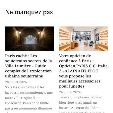
Ne manquez pas
Paris caché : Les
Votre opticien de
souterrains secrets de la
confiance à Paris :
Ville Lumière – Guide
Opticien PARIS C.C. Italie
complet de l’exploration
2 – ALAIN AFFLELOU
urbaine souterraine
vous propose les
meilleurs accessoires
28 juillet 2026
pour lunettes
Sous les rues pavées et les
26 juillet 2026
façades haussmanniennes, une
Trouver un opticien fiable et
autre ville respire dans
bien situé n'est jamais un
l'obscurité. Paris ne se limite
hasard. Au cœur du 13ème
pas à ses monuments illuminés